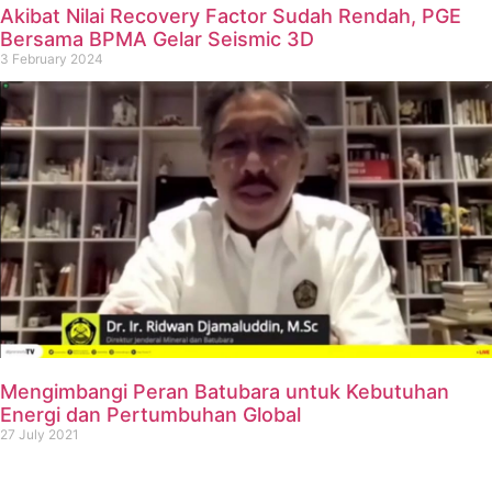
Akibat Nilai Recovery Factor Sudah Rendah, PGE
Bersama BPMA Gelar Seismic 3D
3 February 2024
Mengimbangi Peran Batubara untuk Kebutuhan
Energi dan Pertumbuhan Global
27 July 2021