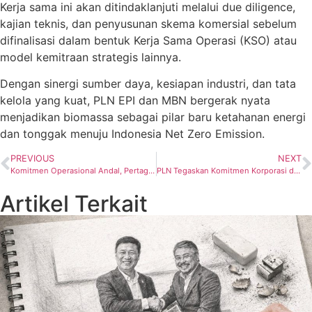
Kerja sama ini akan ditindaklanjuti melalui due diligence,
kajian teknis, dan penyusunan skema komersial sebelum
difinalisasi dalam bentuk Kerja Sama Operasi (KSO) atau
model kemitraan strategis lainnya.
Dengan sinergi sumber daya, kesiapan industri, dan tata
kelola yang kuat, PLN EPI dan MBN bergerak nyata
menjadikan biomassa sebagai pilar baru ketahanan energi
dan tonggak menuju Indonesia Net Zero Emission.
PREVIOUS
NEXT
Komitmen Operasional Andal, Pertagas Group Borong 7 Penghargaan Keselamatan Migas 2025
PLN Tegaskan Komitmen Korporasi dalam Transisi Energi Berkeadilan di Ajang COP30 Brazil
Artikel Terkait