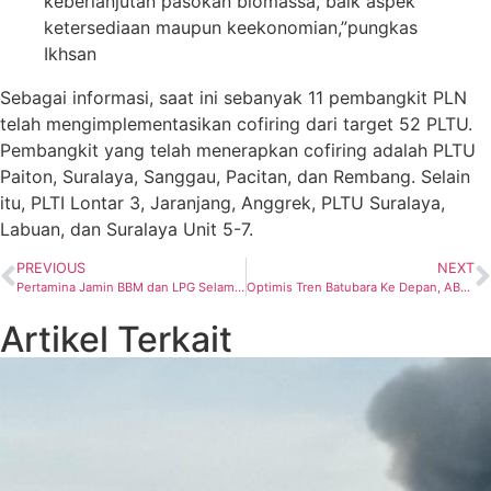
keberlanjutan pasokan biomassa, baik aspek
ketersediaan maupun keekonomian,”pungkas
Ikhsan
Sebagai informasi, saat ini sebanyak 11 pembangkit PLN
telah mengimplementasikan cofiring dari target 52 PLTU.
Pembangkit yang telah menerapkan cofiring adalah PLTU
Paiton, Suralaya, Sanggau, Pacitan, dan Rembang. Selain
itu, PLTI Lontar 3, Jaranjang, Anggrek, PLTU Suralaya,
Labuan, dan Suralaya Unit 5-7.
PREVIOUS
NEXT
Pertamina Jamin BBM dan LPG Selama Liburan Tetap Terpenuhi
Optimis Tren Batubara Ke Depan, ABM Investama: India Tetap Jadi Tujuan Ekspor
Artikel Terkait