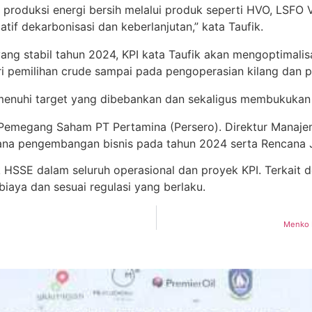
produksi energi bersih melalui produk seperti HVO, LSFO V
tif dekarbonisasi dan keberlanjutan,” kata Taufik.
g stabil tahun 2024, KPI kata Taufik akan mengoptimalisas
ri pemilihan crude sampai pada pengoperasian kilang dan 
nuhi target yang dibebankan dan sekaligus membukukan pro
Pemegang Saham PT Pertamina (Persero). Direktur Manajem
ana pengembangan bisnis pada tahun 2024 serta Rencana J
HSSE dalam seluruh operasional dan proyek KPI. Terkait de
iaya dan sesuai regulasi yang berlaku.
Menko L