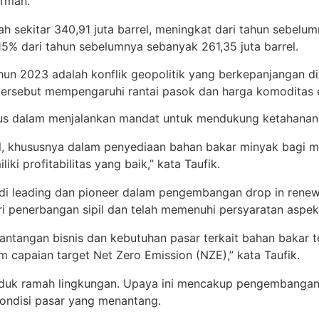
arman.
 sekitar 340,91 juta barrel, meningkat dari tahun sebelu
5% dari tahun sebelumnya sebanyak 261,35 juta barrel.
 tahun 2023 adalah konflik geopolitik yang berkepanjanga
tersebut mempengaruhi rantai pasok dan harga komoditas en
okus dalam menjalankan mandat untuk mendukung ketahanan 
l, khususnya dalam penyediaan bahan bakar minyak bagi ma
iki profitabilitas yang baik,” kata Taufik.
 leading dan pioneer dalam pengembangan drop in renewab
ri penerbangan sipil dan telah memenuhi persyaratan aspek
tangan bisnis dan kebutuhan pasar terkait bahan bakar te
 capaian target Net Zero Emission (NZE),” kata Taufik.
roduk ramah lingkungan. Upaya ini mencakup pengembangan
ondisi pasar yang menantang.