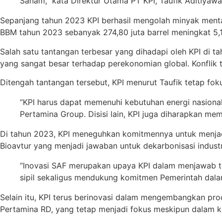
Saham,” kata Direktur Utama PT KPI, Taufik Aditiyaw
Sepanjang tahun 2023 KPI berhasil mengolah minyak mentah
BBM tahun 2023 sebanyak 274,80 juta barrel meningkat 5,1
Salah satu tantangan terbesar yang dihadapi oleh KPI di
yang sangat besar terhadap perekonomian global. Konflik 
Ditengah tantangan tersebut, KPI menurut Taufik tetap f
“KPI harus dapat memenuhi kebutuhan energi nasiona
Pertamina Group. Disisi lain, KPI juga diharapkan memil
Di tahun 2023, KPI meneguhkan komitmennya untuk menjadi
Bioavtur yang menjadi jawaban untuk dekarbonisasi indust
“Inovasi SAF merupakan upaya KPI dalam menjawab tan
sipil sekaligus mendukung komitmen Pemerintah dalam
Selain itu, KPI terus berinovasi dalam mengembangkan p
Pertamina RD, yang tetap menjadi fokus meskipun dalam k