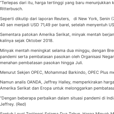
“Terlepas dari itu, harga tertinggi yang baru menunjukkan
Ritterbusch.
Seperti dikutip dari laporan Reuters, di New York, Senin 
40 sen menjadi USD 71,49 per barel, setelah menyentuh USD
Sementara patokan Amerika Serikat, minyak mentah berjan
kalinya sejak Oktober 2018.
Minyak mentah meningkat selama dua minggu, dengan Brent
pandemi serta pembatasan pasokan oleh Organisasi Negar
menahan pembatasan pasokan hingga Juli.
Menurut Sekjen OPEC, Mohammad Barkindo, OPEC Plus memp
Namun analis OANDA, Jeffrey Halley, memperkirakan harga
Amerika Serikat dan Eropa untuk melonggarkan pembatasan
“Dengan beberapa perbaikan dalam situasi pandemi di India 
Jeffrey. (Red)
Sentuh Level Tertinggi Selama Dua Tahun, Harga Minyak 