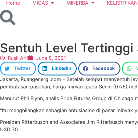
Home
MIGAS
MINERBA
KELISTRIKAN
Sentuh Level Tertingg
Rusli Arif
June 8, 2021
Twitter
LinkedIn
Facebook
Jakarta, Ruangenergi.com – Setelah sempat menyentuh le
pembatasan pasokan, harga minyak pada Senin (07/6) melem
Menurut Phil Flynn, analis Price Futures Group di Chicago
“Itu menghilangkan sebagian antusiasme di pasar minyak yan
Presiden Ritterbusch and Associates Jim Ritterbusch me
USD 70.