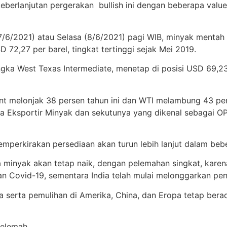
 keberlanjutan pergerakan bullish ini dengan beberapa valu
(7/6/2021) atau Selasa (8/6/2021) pagi WIB, minyak mentah 
 72,27 per barel, tingkat tertinggi sejak Mei 2019.
gka West Texas Intermediate, menetap di posisi USD 69,2
 melonjak 38 persen tahun ini dan WTI melambung 43 pers
a Eksportir Minyak dan sekutunya yang dikenal sebagai 
erkirakan persediaan akan turun lebih lanjut dalam beb
 minyak akan tetap naik, dengan pelemahan singkat, kare
 Covid-19, sementara India telah mulai melonggarkan pen
serta pemulihan di Amerika, China, dan Eropa tetap berada 
Melemah