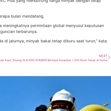
OPEC Plus yang mendorong harga minyak dengan tetap
erapa bulan mendatang.
na meningkatnya permintaan global menyusul keputusan
guncian terbarunya.
di jalurnya, minyak bakal tetap diburu saat turun,” kata
NEXT
an Aset, Sinergi PLN-KPK-ATR/BPN Berhasil Amankan 1.319 Persil Tanah di Sultra