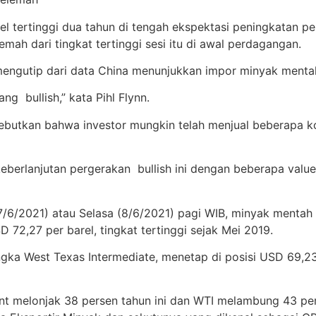
el tertinggi dua tahun di tengah ekspektasi peningkatan
ah dari tingkat tertinggi sesi itu di awal perdagangan.
 mengutip dari data China menunjukkan impor minyak mentah
g bullish,” kata Pihl Flynn.
nyebutkan bahwa investor mungkin telah menjual beberapa
 keberlanjutan pergerakan bullish ini dengan beberapa valu
(7/6/2021) atau Selasa (8/6/2021) pagi WIB, minyak mentah 
 72,27 per barel, tingkat tertinggi sejak Mei 2019.
gka West Texas Intermediate, menetap di posisi USD 69,2
 melonjak 38 persen tahun ini dan WTI melambung 43 pers