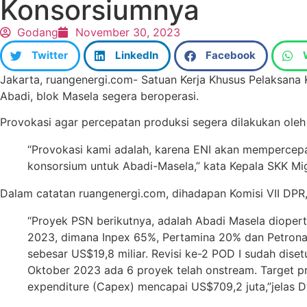
Konsorsiumnya
Godang
November 30, 2023
Twitter
LinkedIn
Facebook
Jakarta, ruangenergi.com- Satuan Kerja Khusus Pelaksana
Abadi, blok Masela segera beroperasi.
Provokasi agar percepatan produksi segera dilakukan oleh
“Provokasi kami adalah, karena ENI akan mempercepa
konsorsium untuk Abadi-Masela,” kata Kepala SKK Mig
Dalam catatan ruangenergi.com, dihadapan Komisi VII DPR
“Proyek PSN berikutnya, adalah Abadi Masela dioperto
2023, dimana Inpex 65%, Pertamina 20% dan Petron
sebesar US$19,8 miliar. Revisi ke-2 POD I sudah d
Oktober 2023 ada 6 proyek telah onstream. Target
expenditure (Capex) mencapai US$709,2 juta,”jelas D