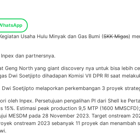
WhatsApp
 Kegiatan Usaha Hulu Minyak dan Gas Bumi (
SKK Migas
) me
 Inpex dan partnersnya.
t Geng North yang giant discovery nya untuk bisa lebih 
as Dwi Soetjipto dihadapan Komisi VII DPR RI saat melaku
, Dwi Soetjipto melaporkan perkembangan 3 proyek strateg
ri oleh Inpex. Persetujuan pengalihan PI dari Shell ke Pe
as 15%. Estimasi peak production 9,5 MTP (1600 MMSCFD)
isetujui MESDM pada 28 November 2023. Target onstream 2
 proyek onstream 2023 sebanyak 11 proyek dan menambah 
wi.