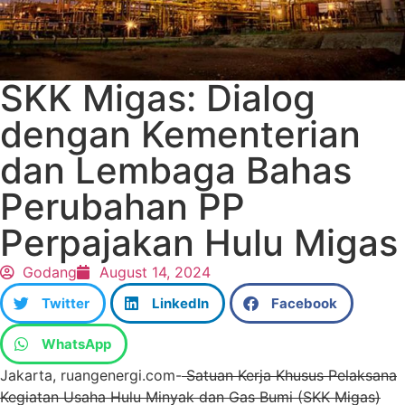
SKK Migas: Dialog
dengan Kementerian
dan Lembaga Bahas
Perubahan PP
Perpajakan Hulu Migas
Godang
August 14, 2024
Twitter
LinkedIn
Facebook
WhatsApp
Jakarta, ruangenergi.com-
Satuan Kerja Khusus Pelaksana
Kegiatan Usaha Hulu Minyak dan Gas Bumi (SKK Migas)