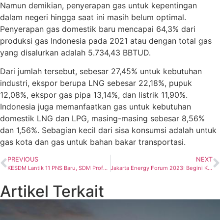
Namun demikian, penyerapan gas untuk kepentingan
dalam negeri hingga saat ini masih belum optimal.
Penyerapan gas domestik baru mencapai 64,3% dari
produksi gas Indonesia pada 2021 atau dengan total gas
yang disalurkan adalah 5.734,43 BBTUD.
Dari jumlah tersebut, sebesar 27,45% untuk kebutuhan
industri, ekspor berupa LNG sebesar 22,18%, pupuk
12,08%, ekspor gas pipa 13,14%, dan listrik 11,90%.
Indonesia juga memanfaatkan gas untuk kebutuhan
domestik LNG dan LPG, masing-masing sebesar 8,56%
dan 1,56%. Sebagian kecil dari sisa konsumsi adalah untuk
gas kota dan gas untuk bahan bakar transportasi.
PREVIOUS
NEXT
KESDM Lantik 11 PNS Baru, SDM Profesional untuk Tata Kelola Sumber Daya Alam
Jakarta Energy Forum 2023: Begini Komitmen HIPMI Jaya Dukung Keamanan dan Transisi Energi di Indonesia
Artikel Terkait