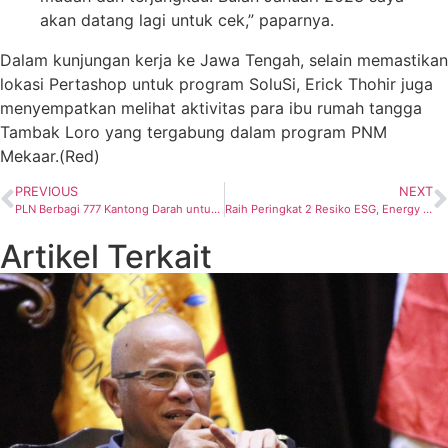
akan datang lagi untuk cek,” paparnya.
Dalam kunjungan kerja ke Jawa Tengah, selain memastikan
lokasi Pertashop untuk program SoluSi, Erick Thohir juga
menyempatkan melihat aktivitas para ibu rumah tangga
Tambak Loro yang tergabung dalam program PNM
Mekaar.(Red)
PREVIOUS
NEXT
PLN Berbagi 777 Kantong Darah untuk Indonesia di Hari Listrik Nasional
Raih Peringkat 2 Resiko ESG, Energy Watch Apresiasi Pertamina
Artikel Terkait