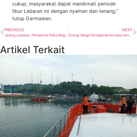
cukup, masyarakat dapat menikmati periode
libur Lebaran ini dengan nyaman dan tenang,”
tutup Darmawan.
PREVIOUS
NEXT
Jelang Lebaran, Pertamina Patra Niaga Siagakan Ribuan Agen dan Pangkalan LPG 3 Kg
Energi Mega Persada Berencana Untuk Mengembangkan Proyek CCS/CCUS di Beberapa Wilayah Kerjanya
Artikel Terkait