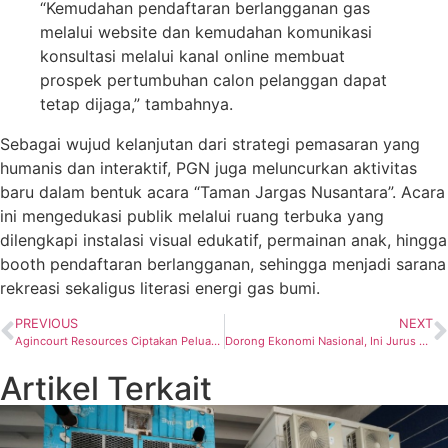
“Kemudahan pendaftaran berlangganan gas
melalui website dan kemudahan komunikasi
konsultasi melalui kanal online membuat
prospek pertumbuhan calon pelanggan dapat
tetap dijaga,” tambahnya.
Sebagai wujud kelanjutan dari strategi pemasaran yang
humanis dan interaktif, PGN juga meluncurkan aktivitas
baru dalam bentuk acara “Taman Jargas Nusantara”. Acara
ini mengedukasi publik melalui ruang terbuka yang
dilengkapi instalasi visual edukatif, permainan anak, hingga
booth pendaftaran berlangganan, sehingga menjadi sarana
rekreasi sekaligus literasi energi gas bumi.
PREVIOUS
NEXT
Agincourt Resources Ciptakan Peluang Ekonomi Berkelanjutan untuk Warga Lingkar Tambang
Dorong Ekonomi Nasional, Ini Jurus PIS Hadapi Tantangan Kondisi Global
Artikel Terkait