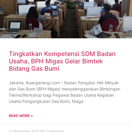
Tingkatkan Kompetensi SDM Badan
Usaha, BPH Migas Gelar Bimtek
Bidang Gas Bumi
Jakarta, Ruangenergi.com – Badan Pengatur Hilir Minyak
dan Gas Bumi (BPH Migas) menyelenggarakan Bimbingan
Teknis/Workshop bagi Pegawai Badan Usaha Kegiatan
Usaha Pengangkutan Gas Bumi, Niaga
READ MORE »
11 November 2021
No Comments