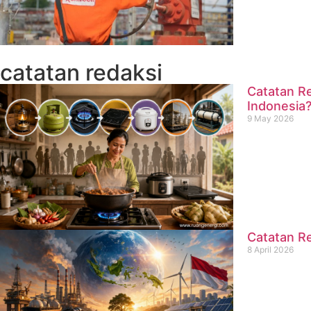
catatan redaksi
Catatan Re
Indonesia
9 May 2026
Catatan Re
8 April 2026