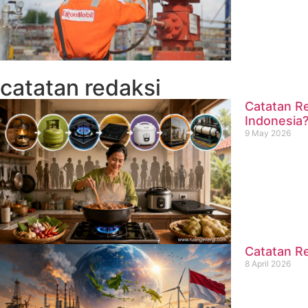
catatan redaksi
Catatan Re
Indonesia
9 May 2026
Catatan Re
8 April 2026