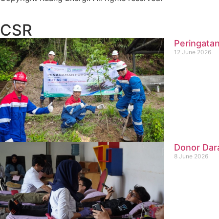
CSR
Peringatan
12 June 2026
Donor Dar
8 June 2026