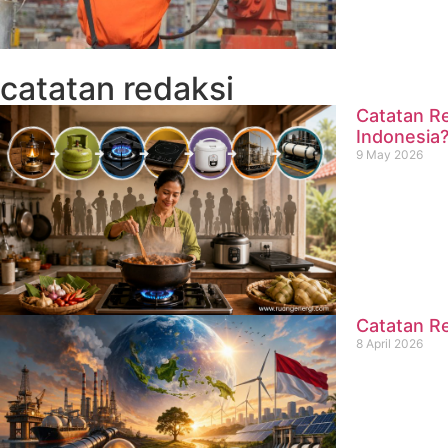
catatan redaksi
Catatan Re
Indonesia
9 May 2026
Catatan Re
8 April 2026