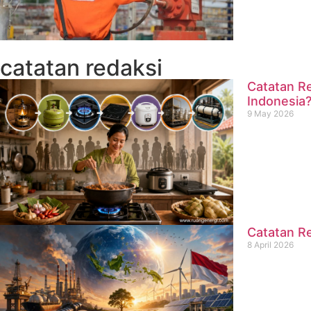
catatan redaksi
Catatan Re
Indonesia
9 May 2026
Catatan Re
8 April 2026