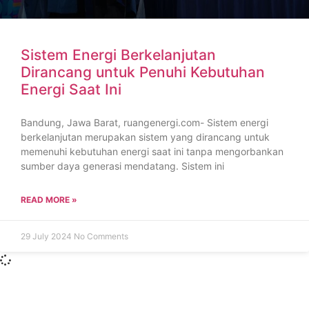
Sistem Energi Berkelanjutan
Dirancang untuk Penuhi Kebutuhan
Energi Saat Ini
Bandung, Jawa Barat, ruangenergi.com- Sistem energi
berkelanjutan merupakan sistem yang dirancang untuk
memenuhi kebutuhan energi saat ini tanpa mengorbankan
sumber daya generasi mendatang. Sistem ini
READ MORE »
29 July 2024
No Comments