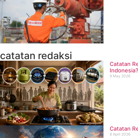
catatan redaksi
Catatan Re
Indonesia
9 May 2026
Catatan Re
8 April 2026