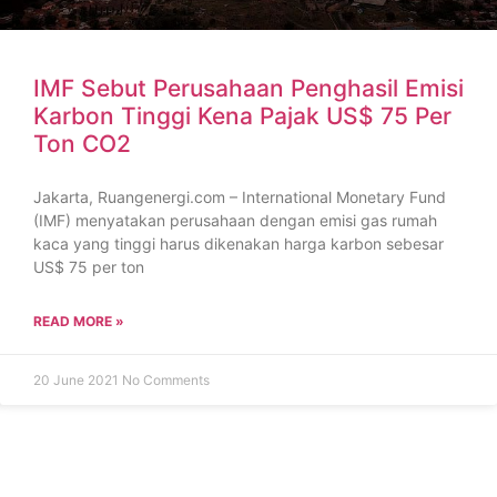
IMF Sebut Perusahaan Penghasil Emisi
Karbon Tinggi Kena Pajak US$ 75 Per
Ton CO2
Jakarta, Ruangenergi.com – International Monetary Fund
(IMF) menyatakan perusahaan dengan emisi gas rumah
kaca yang tinggi harus dikenakan harga karbon sebesar
US$ 75 per ton
READ MORE »
20 June 2021
No Comments