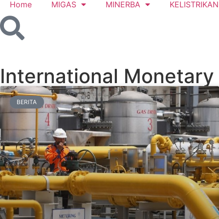
Home
MIGAS
MINERBA
KELISTRIKAN
International Monetary
BERITA