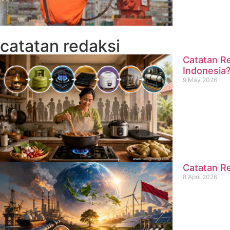
catatan redaksi
Catatan Re
Indonesia
9 May 2026
Catatan Re
8 April 2026