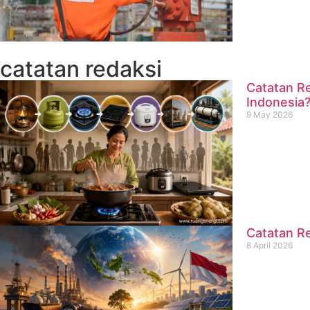
catatan redaksi
Catatan Re
Indonesia
9 May 2026
Catatan Re
8 April 2026