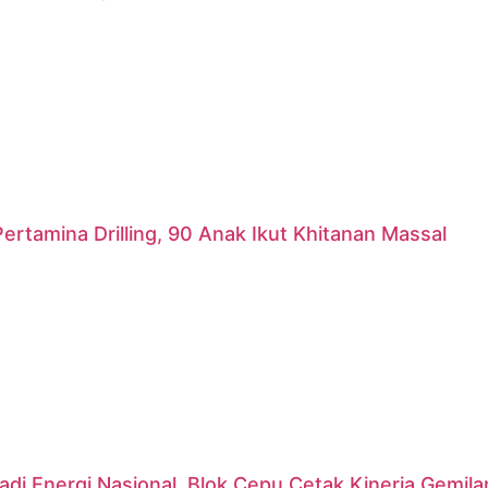
ertamina Drilling, 90 Anak Ikut Khitanan Massal
di Energi Nasional, Blok Cepu Cetak Kinerja Gemil