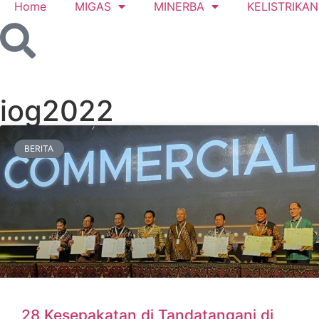
Home
MIGAS
MINERBA
KELISTRIKAN
iog2022
BERITA
28 Kesepakatan di Tandatangani di