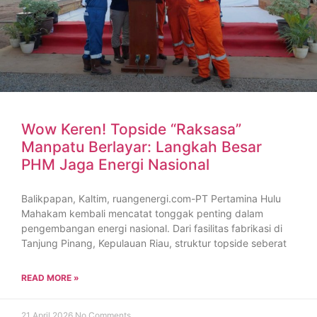
Wow Keren! Topside “Raksasa”
Manpatu Berlayar: Langkah Besar
PHM Jaga Energi Nasional
Balikpapan, Kaltim, ruangenergi.com-PT Pertamina Hulu
Mahakam kembali mencatat tonggak penting dalam
pengembangan energi nasional. Dari fasilitas fabrikasi di
Tanjung Pinang, Kepulauan Riau, struktur topside seberat
READ MORE »
21 April 2026
No Comments