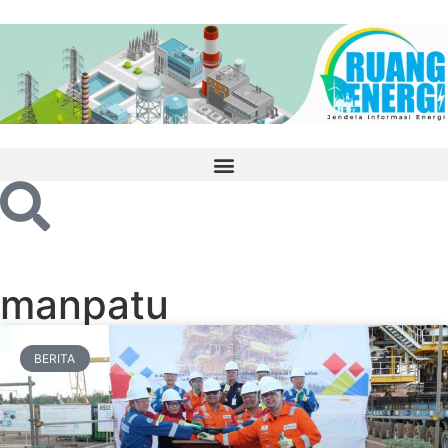
manpatu
BERITA