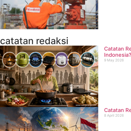
catatan redaksi
Catatan Re
Indonesia
9 May 2026
Catatan Re
8 April 2026