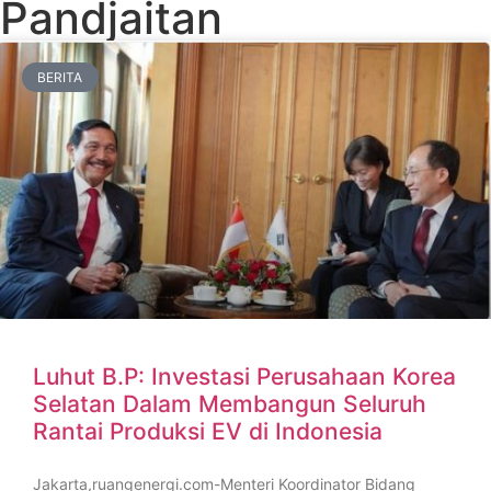
Pandjaitan
BERITA
Luhut B.P: Investasi Perusahaan Korea
Selatan Dalam Membangun Seluruh
Rantai Produksi EV di Indonesia
Jakarta,ruangenergi.com-Menteri Koordinator Bidang