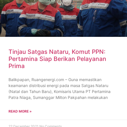
Tinjau Satgas Nataru, Komut PPN:
Pertamina Siap Berikan Pelayanan
Prima
Balikpapan, Ruangenergi.com – Guna memastikan
keamanan distribusi energi pada masa Satgas Nataru
(Natal dan Tahun Baru), Komisaris Utama PT Pertamina
Patra Niaga, Sumanggar Milton Pakpahan melakukan
READ MORE »
22 December 2021
No Comments