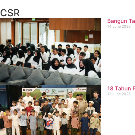
CSR
Bangun Ta
14 June 2026
18 Tahun P
13 June 2026