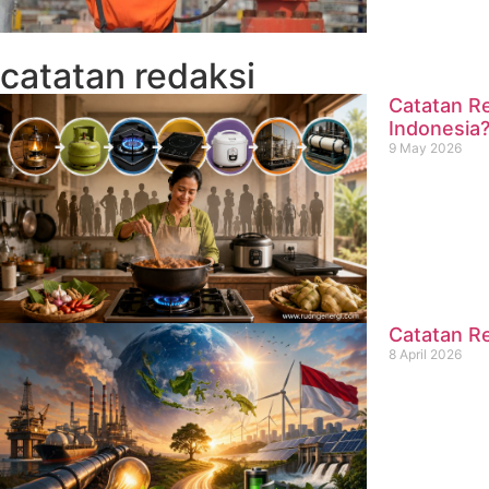
catatan redaksi
Catatan Re
Indonesia
9 May 2026
Catatan Re
8 April 2026