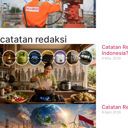
catatan redaksi
Catatan Re
Indonesia
9 May 2026
Catatan Re
8 April 2026