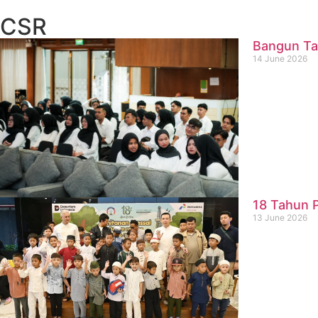
CSR
Bangun Ta
14 June 2026
18 Tahun P
13 June 2026