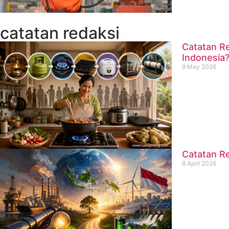
catatan redaksi
Catatan Re
Indonesia
9 May 2026
Catatan Re
8 April 2026