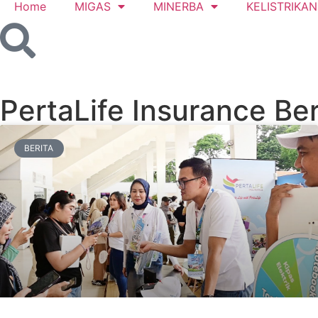
Home
MIGAS
MINERBA
KELISTRIKAN
PertaLife Insurance Ber
BERITA