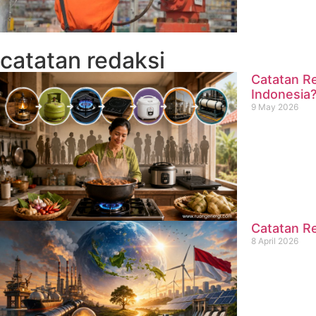
catatan redaksi
Catatan Re
Indonesia
9 May 2026
Catatan Re
8 April 2026