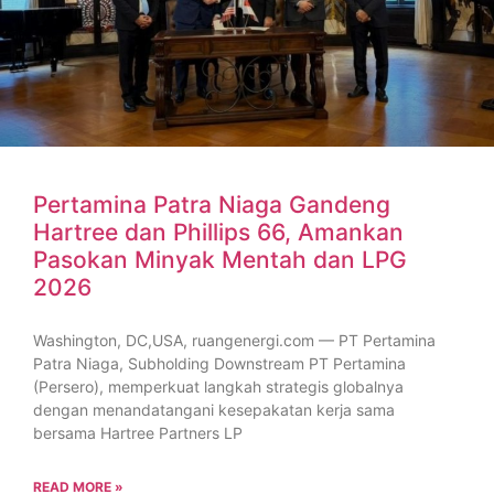
Pertamina Patra Niaga Gandeng
Hartree dan Phillips 66, Amankan
Pasokan Minyak Mentah dan LPG
2026
Washington, DC,USA, ruangenergi.com — PT Pertamina
Patra Niaga, Subholding Downstream PT Pertamina
(Persero), memperkuat langkah strategis globalnya
dengan menandatangani kesepakatan kerja sama
bersama Hartree Partners LP
READ MORE »