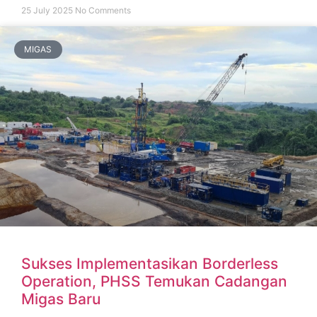
25 July 2025
No Comments
MIGAS
Sukses Implementasikan Borderless
Operation, PHSS Temukan Cadangan
Migas Baru