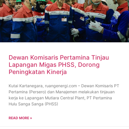
Dewan Komisaris Pertamina Tinjau
Lapangan Migas PHSS, Dorong
Peningkatan Kinerja
Kutai Kartanegara, ruangenergi.com – Dewan Komisaris PT
Pertamina (Persero) dan Manajemen melakukan tinjauan
kerja ke Lapangan Mutiara Central Plant, PT Pertamina
Hulu Sanga Sanga (PHSS)
READ MORE »