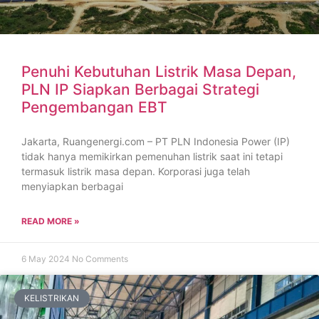
Penuhi Kebutuhan Listrik Masa Depan,
PLN IP Siapkan Berbagai Strategi
Pengembangan EBT
Jakarta, Ruangenergi.com – PT PLN Indonesia Power (IP)
tidak hanya memikirkan pemenuhan listrik saat ini tetapi
termasuk listrik masa depan. Korporasi juga telah
menyiapkan berbagai
READ MORE »
6 May 2024
No Comments
KELISTRIKAN