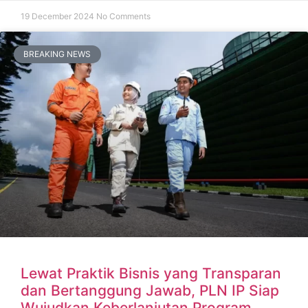
19 December 2024
No Comments
BREAKING NEWS
Lewat Praktik Bisnis yang Transparan
dan Bertanggung Jawab, PLN IP Siap
Wujudkan Keberlanjutan Program