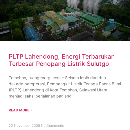
PLTP Lahendong, Energi Terbarukan
Terbesar Penopang Listrik Sulutgo
Tomohon, ruangenergi.com – Selama lebih dari dua
dekade beroperasi, Pembangkit Listrik Tenaga Panas Bumi
(PLTP) Lahendong di Kota Tomohon, Sulawesi Utara,
menjadi saksi perjalanan panjang
READ MORE »
20 November 2025
No Comments