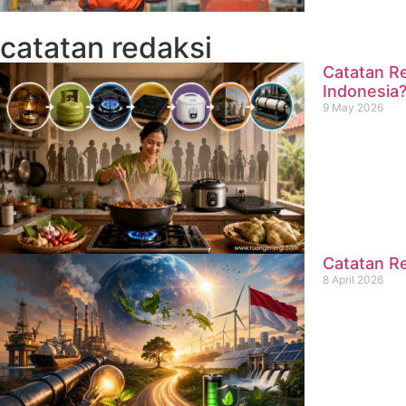
catatan redaksi
Catatan Re
Indonesia
9 May 2026
Catatan Re
8 April 2026