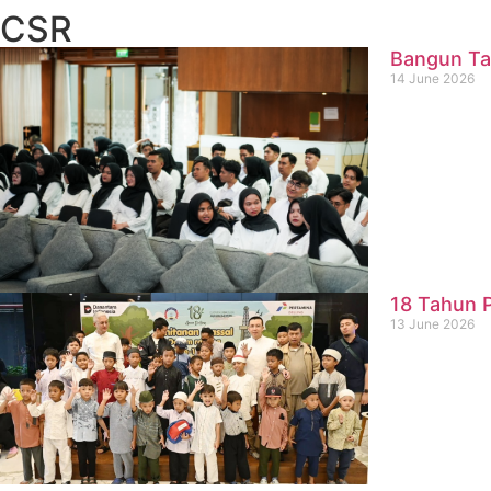
CSR
Bangun Ta
14 June 2026
18 Tahun P
13 June 2026