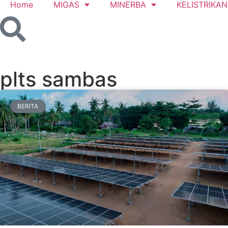
Home
MIGAS
MINERBA
KELISTRIKAN
plts sambas
BERITA