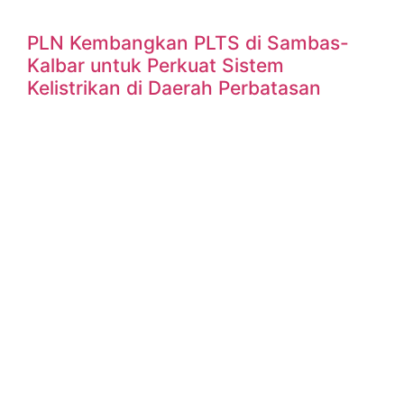
PLN Kembangkan PLTS di Sambas-
Kalbar untuk Perkuat Sistem
Kelistrikan di Daerah Perbatasan
Sambas,ruangenergi.com – PT PLN (Persero) terus
memperkuat infrastruktur kelistrikan di wilayah perbatasan
dengan mengembangkan Pembangkit Listrik Tenaga
Surya (PLTS) di daerah Temajuk, Kabupaten Sambas,
Kalimantan
READ MORE »
6 June 2023
No Comments