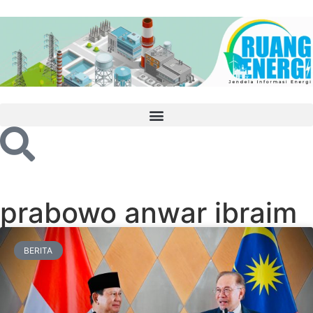
prabowo anwar ibraim
BERITA