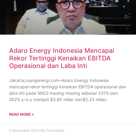
Adaro Energy Indonesia Mencapai
Rekor Tertinggi Kenaikan EBITDA
Operasional dan Laba Inti
Jakarta,ruangenergi.com–Adaro Energy Indonesia
mencapai rekor tertinggi kenaikan EBITDA operasional dan
laba inti pada 9M22 masing-masing sebesar 231% dan
262% y-o-y menjadi $3,80 miliar dan$2,33 miliar;
READ MORE »
2 November 2022
No Comments