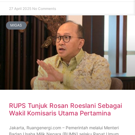
27 April 2025
No Comments
MIGAS
RUPS Tunjuk Rosan Roeslani Sebagai
Wakil Komisaris Utama Pertamina
Jakarta, Ruangenergi.com – Pemerintah melalui Menteri
Badan Usaha Milik Negara (BUMN) selaku Rapat Umum