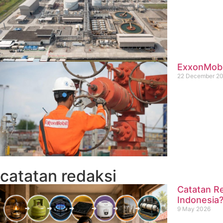
ExxonMobil
22 December 2
catatan redaksi
Catatan Re
Indonesia
9 May 2026