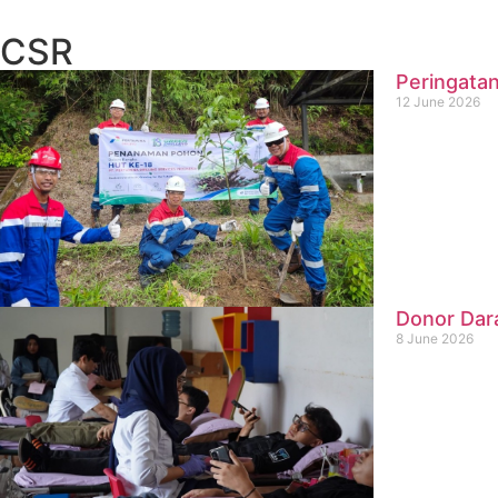
CSR
Peringatan
12 June 2026
Donor Dar
8 June 2026