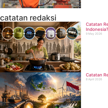
catatan redaksi
Catatan Re
Indonesia
9 May 2026
Catatan Re
8 April 2026