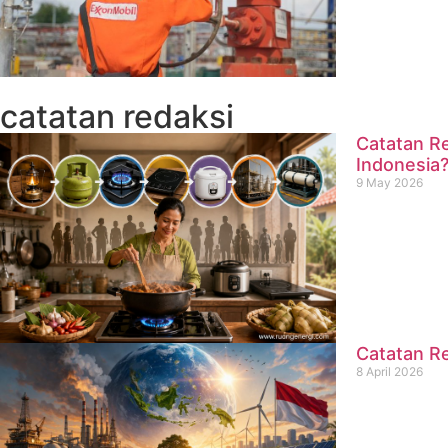
catatan redaksi
Catatan Re
Indonesia
9 May 2026
Catatan Re
8 April 2026