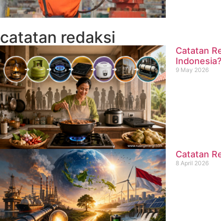
catatan redaksi
Catatan Re
Indonesia
9 May 2026
Catatan Re
8 April 2026