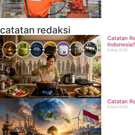
catatan redaksi
Catatan Re
Indonesia
9 May 2026
Catatan Re
8 April 2026