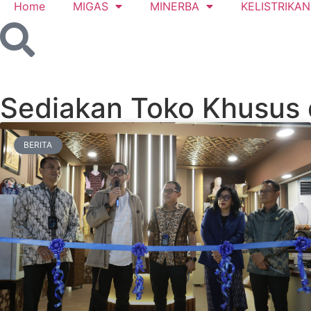
Home
MIGAS
MINERBA
KELISTRIKAN
Sediakan Toko Khusus 
BERITA