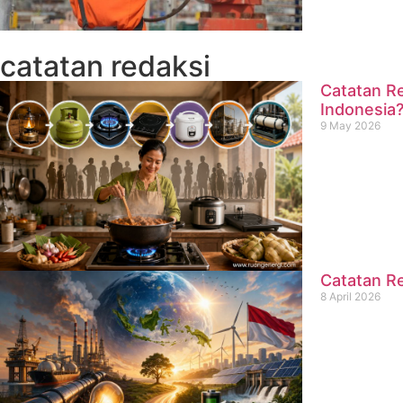
catatan redaksi
Catatan Re
Indonesia
9 May 2026
Catatan Re
8 April 2026