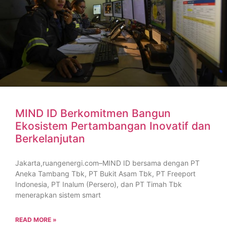
MIND ID Berkomitmen Bangun
Ekosistem Pertambangan Inovatif dan
Berkelanjutan
Jakarta,ruangenergi.com–MIND ID bersama dengan PT
Aneka Tambang Tbk, PT Bukit Asam Tbk, PT Freeport
Indonesia, PT Inalum (Persero), dan PT Timah Tbk
menerapkan sistem smart
READ MORE »