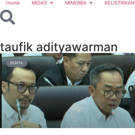
Home
MIGAS
MINERBA
KELISTRIKAN
taufik adityawarman
BERITA