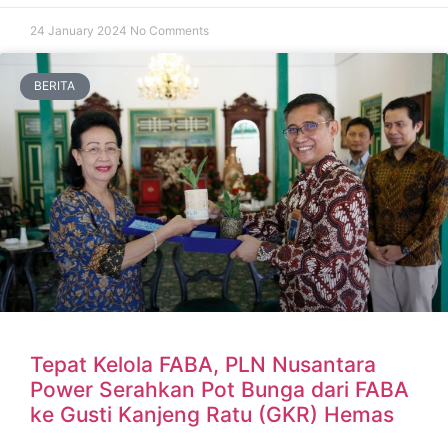
24 January 2024
No Comments
BERITA
Tepat Kelola FABA, PLN Nusantara
Power Serahkan Pot Bunga dari FABA
ke Gusti Kanjeng Ratu (GKR) Hemas