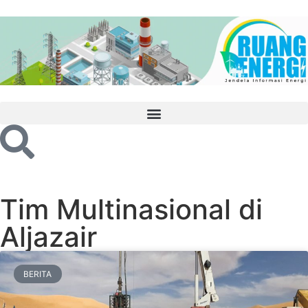
Tim Multinasional di
Aljazair
BERITA