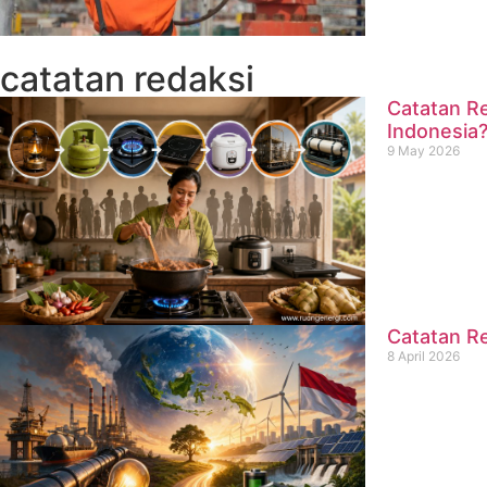
catatan redaksi
Catatan Re
Indonesia
9 May 2026
Catatan Re
8 April 2026