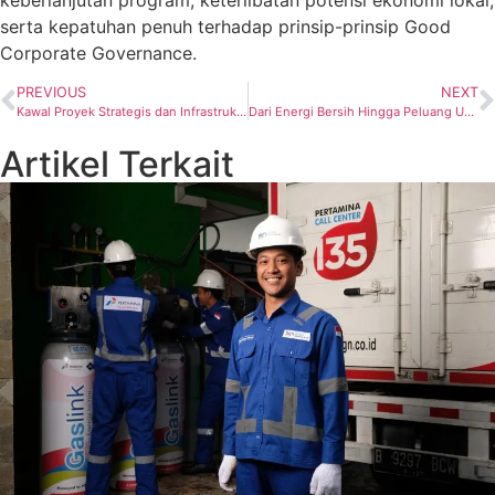
serta kepatuhan penuh terhadap prinsip-prinsip Good
Corporate Governance.
PREVIOUS
NEXT
Kawal Proyek Strategis dan Infrastruktur Energi di Tuban, Komut Pertamina Dorong Penguatan Ketahanan Energi Nasional
Dari Energi Bersih Hingga Peluang Usaha, Desa Energi Berdikari Perkuat Ekonomi Masyarakat Desa
Artikel Terkait