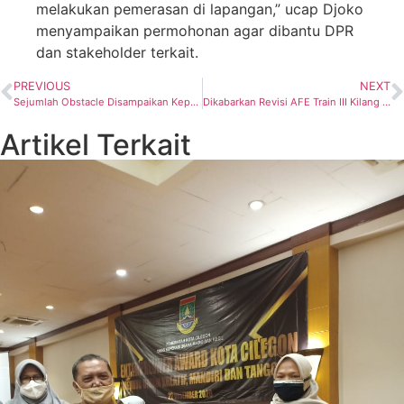
melakukan pemerasan di lapangan,” ucap Djoko
menyampaikan permohonan agar dibantu DPR
dan stakeholder terkait.
PREVIOUS
NEXT
Sejumlah Obstacle Disampaikan Kepala SKK Migas Djoko Siswanto
Dikabarkan Revisi AFE Train III Kilang LNG Tangguh Disetujui SKK Migas
Artikel Terkait