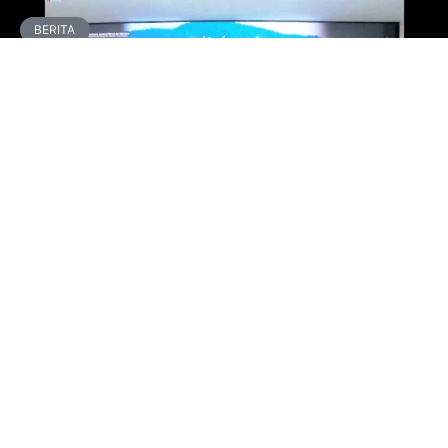
BERITA
Dirjen Minerba Beberkan Capaian
Subsektor Minerba Triwulan III 2021
Jakarta, Ruangenergi.com – Pemerintah melalui
Kementerian Energi dan Sumber Daya Mineral (ESDM)
mengaku telah menyelesaikan satu dari tiga Peraturan
Pemerintah (PP) turunan Undang-Undang nomor 3
READ MORE »